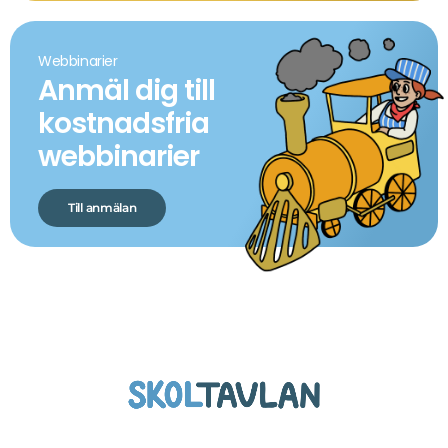
Webbinarier
Anmäl dig till
kostnadsfria
webbinarier
Till anmälan