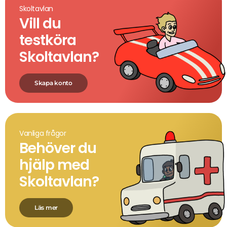
Skoltavlan
Vill du
testköra
Skoltavlan?
Skapa konto
Vanliga frågor
Behöver du
hjälp med
Skoltavlan?
Läs mer