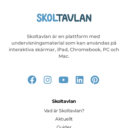
a
s
Skoltavlan är en plattform med
t
undervisningsmaterial som kan användas på
interaktiva skärmar, iPad, Chromebook, PC och
i
Mac.
g
h
Skoltavlan
e
Vad är Skoltavlan?
t
Aktuellt
Guider